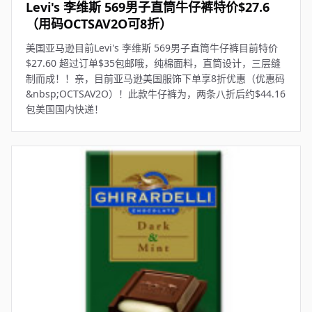
Levi's 李维斯 569男子直筒牛仔裤特价$27.6
（用码OCTSAV2O可8折）
美国亚马逊目前Levi's 李维斯 569男子直筒牛仔裤目前特价
$27.60 超过订单$35包邮哦，纯棉面料，直筒设计，三层缝
制而成！！亲，目前亚马逊美国服饰下单享8折优惠（优惠码
&nbsp;OCTSAV2O）！此款牛仔裤为，两条八折后约$44.16
包美国国内快递！