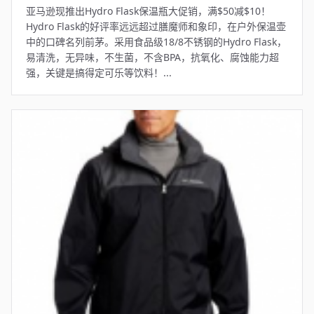
亚马逊现推出Hydro Flask保温瓶大促销，满$50减$10！
Hydro Flask的好评率远远超过膳魔师和象印，在户外保温壶
中的口碑名列前茅。采用食品级18/8不锈钢的Hydro Flask，
易清洗，无异味，不生菌，不含BPA，抗氧化、腐蚀能力超
强，关键是搞得定可乐等饮料！...