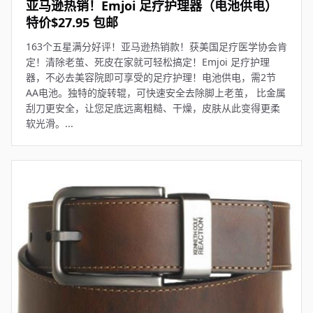
亚马逊热销！Emjoi 足疗护理器（电池供电）
特价$27.95 包邮
163个五星满分好评！亚马逊热销款！获美国足疗医学协会肯
定！清除老茧、死皮在家就可轻松搞定！Emjoi 足疗护理
器，不必去美容院即可享受的足疗护理！电池供电，需2节
AA电池。独特的旋转辊，可快速安全去除脚上老茧， 比金属
刮刀更安全，让您足底远离粗糙、干燥，皮肤从此变得更柔
软光滑。...