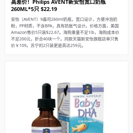
高差价！Philips AVENT新安怡宽口奶瓶
260ML*5只 $22.19
安怡（AVENT）9盎司260ml奶瓶，宽口设计，方便冲泡奶
粉，PP材质，不含BPA，具有防胀气设计。价格方面，美国
Amazon售价5只装$22.67。海购重量不足1lb，海购成本价
不足200元，折合40块一个。同款天猫新安怡旗舰店单只售
价￥109。苏宁的2只装更是高达259元。