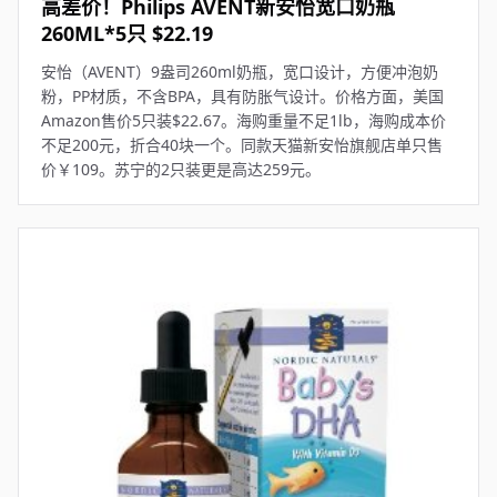
高差价！Philips AVENT新安怡宽口奶瓶
260ML*5只 $22.19
安怡（AVENT）9盎司260ml奶瓶，宽口设计，方便冲泡奶
粉，PP材质，不含BPA，具有防胀气设计。价格方面，美国
Amazon售价5只装$22.67。海购重量不足1lb，海购成本价
不足200元，折合40块一个。同款天猫新安怡旗舰店单只售
价￥109。苏宁的2只装更是高达259元。