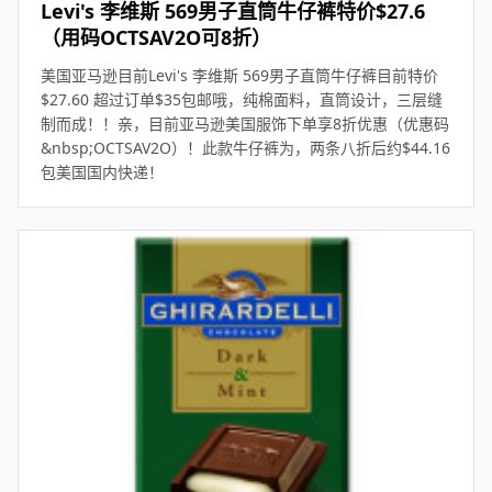
Levi's 李维斯 569男子直筒牛仔裤特价$27.6
（用码OCTSAV2O可8折）
美国亚马逊目前Levi's 李维斯 569男子直筒牛仔裤目前特价
$27.60 超过订单$35包邮哦，纯棉面料，直筒设计，三层缝
制而成！！亲，目前亚马逊美国服饰下单享8折优惠（优惠码
&nbsp;OCTSAV2O）！此款牛仔裤为，两条八折后约$44.16
包美国国内快递！