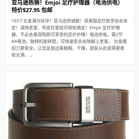
亚马逊热销！Emjoi 足疗护理器（电池供电）
特价$27.95 包邮
163个五星满分好评！亚马逊热销款！获美国足疗医学协会肯
定！清除老茧、死皮在家就可轻松搞定！Emjoi 足疗护理
器，不必去美容院即可享受的足疗护理！电池供电，需2节
AA电池。独特的旋转辊，可快速安全去除脚上老茧， 比金属
刮刀更安全，让您足底远离粗糙、干燥，皮肤从此变得更柔
软光滑。...