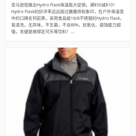
亚马逊现推出Hydro Flask保温瓶大促销，满$50减$10！
Hydro Flask的好评率远远超过膳魔师和象印，在户外保温壶
中的口碑名列前茅。采用食品级18/8不锈钢的Hydro Flask，
易清洗，无异味，不生菌，不含BPA，抗氧化、腐蚀能力超
强，关键是搞得定可乐等饮料！...