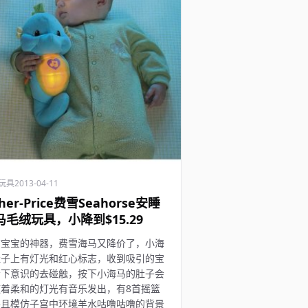
玩具
2013-04-11
sher-Price费雪Seahorse安睡
马毛绒玩具，小降到$15.29
育宝宝的神器，费雪海马又降价了，小海
肚子上有灯光和红心标志，收到吸引的宝
会下意识的去碰触，按下小海马的肚子会
随着柔和的灯光有音乐发出，有8首摇篮
并且模仿子宫中环境羊水咕噜咕噜的背景