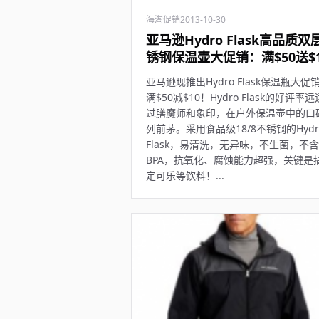
海淘促销
2013-10-30
亚马逊Hydro Flask高品质双
锈钢保温壶大促销：满$50送$1
亚马逊现推出Hydro Flask保温瓶大促
满$50减$10！Hydro Flask的好评率
过膳魔师和象印，在户外保温壶中的口
列前茅。采用食品级18/8不锈钢的Hydr
Flask，易清洗，无异味，不生菌，不含
BPA，抗氧化、腐蚀能力超强，关键是
定可乐等饮料！...