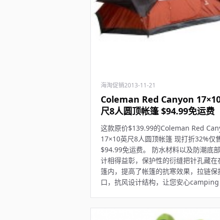
海淘促销
2013-11-21
Coleman Red Canyon 17×1
尺8人圆顶帐篷 $94.99免运费
这款原价$139.99的Coleman Red Can
17×10英尺8人圆顶帐篷 现打折32%仅
$94.99免运费。 防水材料以及防潮底
计相得益彰，保护性的衍缝把针孔藏在
篷内，提高了帐篷的抗寒效果，拉链保
口，抗风设计结构，让您安心camping