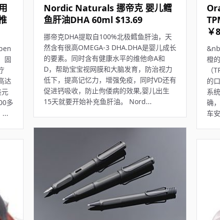
用
Nordic Naturals 挪帝克 婴儿鳕
Or
椎
鱼肝油DHA 60ml $13.69
TP
￥8
挪帝克DHA提取自100%北极鳕鱼肝油，天
然含有很高OMEGA-3 DHA.DHA是婴儿成长
en
&nb
的要素。同时含有健康水平的维他命A和
，固
橙
D，帮助宝宝视网膜和大脑发育，防治视力
疗
（T
低下，提高记忆力，增强免疫，同时VD还有
高达
的口
促进钙吸收，防止佝偻病的效果,婴儿出生
美元
系
15天就要开始补充鱼肝油。 Nord...
00多
确
..
车安