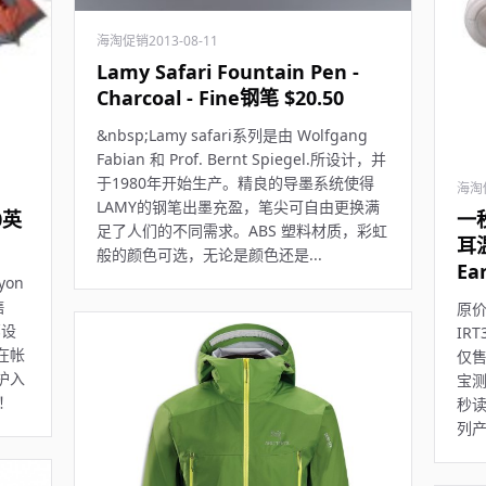
海淘促销
2013-08-11
Lamy Safari Fountain Pen -
Charcoal - Fine钢笔 $20.50
&nbsp;Lamy safari系列是由 Wolfgang
Fabian 和 Prof. Bernt Spiegel.所设计，并
于1980年开始生产。精良的导墨系统使得
海淘
LAMY的钢笔出墨充盈，笔尖可自由更换满
0英
一
足了人们的不同需求。ABS 塑料材质，彩虹
耳温
般的颜色可选，无论是颜色还是...
Ea
yon
售
原价
部设
IRT
在帐
仅售
护入
宝
！
秒读
列产