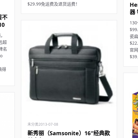
He
$29.99免运费及退货运费！
器 
层不
13
0
$9
销，
瓷扁
远远超
$2
碑名
官网
o
$3
搞得
未分类
2013-07-08
新秀丽（Samsonite）16″经典款