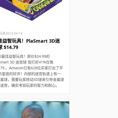
玩具
2013-04-14
益智玩具！PlaSmart 3D迷
 $14.79
12最佳益智玩具！原价$24.99的
aSmart 3D 迷宫球 现打折41%仅售
4.79 。Amazon已有628位买家打出了平
.5星级的好评！内部的迷宫轨道上有一
属球，需要玩家转动3D球来引导金属球
出迷宫，确实考验玩家的智力和耐心。