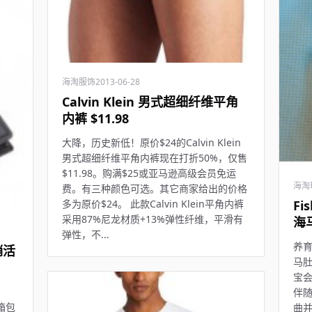
海淘服饰
2013-06-28
Calvin Klein 男式超细纤维平角
内裤 $11.98
大降，历史新低！原价$24的Calvin Klein
男式超细纤维平角内裤现在打折50%，仅售
$11.98。购满$25或亚马逊高级会员免运
海淘
费。有三种颜色可选。其它商家给出的价格
Fi
多为原价$24。 此款Calvin Klein平角内裤
采用87%尼龙材质+13%弹性纤维，平滑有
海
弹性，不...
养
销活
马
！
宝
伴
 箱包
曲