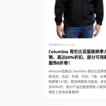
海淘服饰
2013-10-30
Columbia 哥伦比亚服装换季
销，高达60%折扣，部分可用
服饰8折卷！
Amazon现推出Columbia 哥伦比亚换
销活动，包含：外套、衬衣、T恤、长
短裤等141款，数百种颜色可挑选。折
达60%off，部分产品还能使用新人服饰
卷折上折快来看看吧!