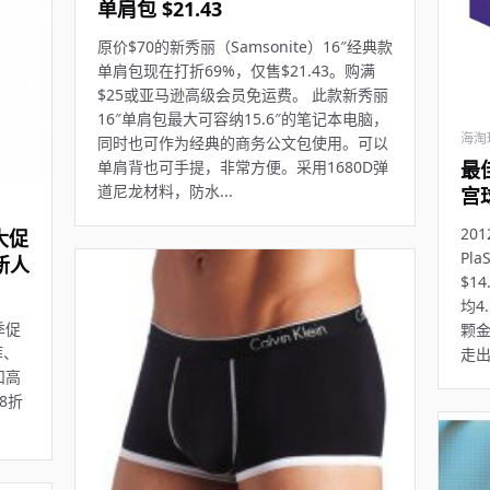
单肩包 $21.43
原价$70的新秀丽（Samsonite）16″经典款
单肩包现在打折69%，仅售$21.43。购满
$25或亚马逊高级会员免运费。 此款新秀丽
16″单肩包最大可容纳15.6″的笔记本电脑，
海淘
同时也可作为经典的商务公文包使用。可以
最佳
单肩背也可手提，非常方便。采用1680D弹
道尼龙材料，防水...
宫球
20
大促
Pl
新人
$1
均4
季促
颗金
裤、
走
扣高
8折