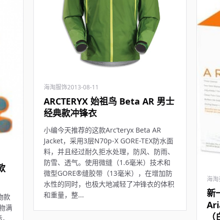
海淘服饰
2013-08-11
ARCTERYX 始祖鸟 Beta AR 男士
经典款冲锋衣
小编今天推荐的这款Arc’teryx Beta AR
Jacket，采用3层N70p-X GORE-TEX防水面
料，并且经过耐久拒水处理，防风、防雨、
防雪、透气。使用微缝（1.6毫米）技术和
款
微型GORE®缝胶带（13毫米），在增加防
海淘
水性的同时，也极大地减轻了冲锋衣的体积
新一
和重量，整...
动物款
Ar
购物满
（白
适。