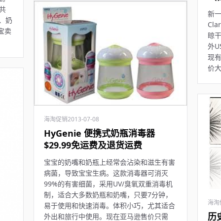
，共
新
、奶
Cl
宝卖
晾
外U
现有
价大
海淘促销
2013-07-08
HyGenie 便携式奶瓶消毒器
$29.99免运费及退货运费
宝宝的奶嘴和奶瓶上经常会沾染和滋生有害
病菌，导致宝宝生病。这款消毒器可消灭
99%的有害细菌，采用UV/臭氧双重消毒机
制，适合大多数奶瓶和奶嘴，只要7分钟，
海淘
易于使用和快速消毒。体积小巧，尤其适合
历
外出和旅行中使用。现在亚马逊售价只需