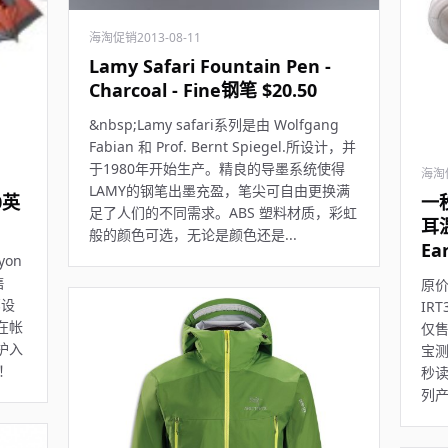
海淘促销
2013-08-11
Lamy Safari Fountain Pen -
Charcoal - Fine钢笔 $20.50
&nbsp;Lamy safari系列是由 Wolfgang
Fabian 和 Prof. Bernt Spiegel.所设计，并
于1980年开始生产。精良的导墨系统使得
海淘
LAMY的钢笔出墨充盈，笔尖可自由更换满
0英
一
足了人们的不同需求。ABS 塑料材质，彩虹
耳温
般的颜色可选，无论是颜色还是...
Ea
yon
售
原价
部设
IRT
在帐
仅售
护入
宝
！
秒读
列产