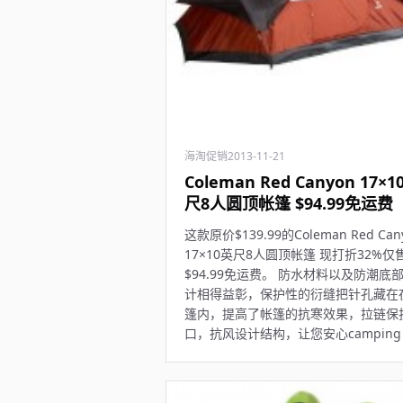
海淘促销
2013-11-21
Coleman Red Canyon 17×1
尺8人圆顶帐篷 $94.99免运费
这款原价$139.99的Coleman Red Can
17×10英尺8人圆顶帐篷 现打折32%仅
$94.99免运费。 防水材料以及防潮底
计相得益彰，保护性的衍缝把针孔藏在
篷内，提高了帐篷的抗寒效果，拉链保
口，抗风设计结构，让您安心camping