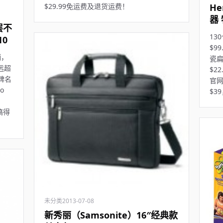
He
$29.99免运费及退货运费！
器 
层不
13
0
$9
销，
瓷扁
远远超
$2
碑名
官网
o
$3
搞得
未分类
2013-07-08
新秀丽（Samsonite）16″经典款