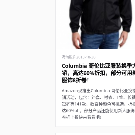
海淘服饰
2013-10-30
Columbia 哥伦比亚服装换季
销，高达60%折扣，部分可用
服饰8折卷！
Amazon现推出Columbia 哥伦比亚换
销活动，包含：外套、衬衣、T恤、长
短裤等141款，数百种颜色可挑选。折
达60%off，部分产品还能使用新人服饰
卷折上折快来看看吧!