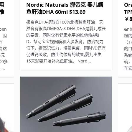
用
Nordic Naturals 挪帝克 婴儿鳕
Or
椎
鱼肝油DHA 60ml $13.69
TP
￥8
挪帝克DHA提取自100%北极鳕鱼肝油，天
然含有很高OMEGA-3 DHA.DHA是婴儿成长
en
&nb
的要素。同时含有健康水平的维他命A和
，固
橙
D，帮助宝宝视网膜和大脑发育，防治视力
疗
（T
低下，提高记忆力，增强免疫，同时VD还有
高达
的口
促进钙吸收，防止佝偻病的效果,婴儿出生
美元
系
15天就要开始补充鱼肝油。 Nord...
00多
确
..
车安