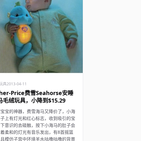
玩具
2013-04-11
sher-Price费雪Seahorse安睡
马毛绒玩具，小降到$15.29
育宝宝的神器，费雪海马又降价了，小海
肚子上有灯光和红心标志，收到吸引的宝
会下意识的去碰触，按下小海马的肚子会
随着柔和的灯光有音乐发出，有8首摇篮
并且模仿子宫中环境羊水咕噜咕噜的背景