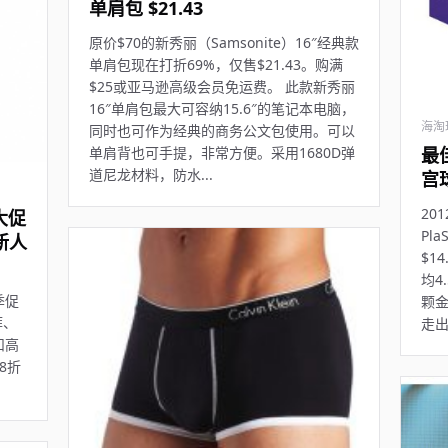
单肩包 $21.43
原价$70的新秀丽（Samsonite）16″经典款
单肩包现在打折69%，仅售$21.43。购满
$25或亚马逊高级会员免运费。 此款新秀丽
16″单肩包最大可容纳15.6″的笔记本电脑，
海淘
同时也可作为经典的商务公文包使用。可以
最佳
单肩背也可手提，非常方便。采用1680D弹
道尼龙材料，防水...
宫球
20
大促
Pl
新人
$1
均4
季促
颗金
裤、
走
扣高
8折