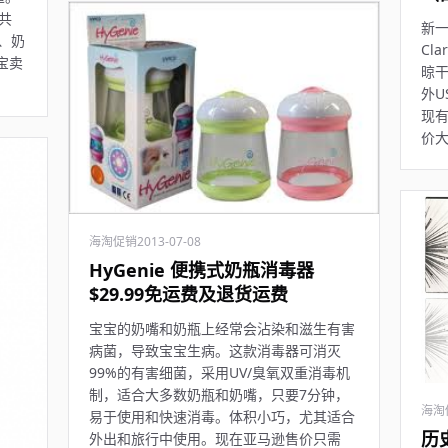
，共
新
、奶
Cl
宝卖
晾
外U
现有
价大
海淘促销
2013-07-08
HyGenie 便携式奶瓶消毒器
$29.99免运费及退货运费
宝宝的奶嘴和奶瓶上经常会沾染和滋生有害
病菌，导致宝宝生病。这款消毒器可消灭
99%的有害细菌，采用UV/臭氧双重消毒机
制，适合大多数奶瓶和奶嘴，只要7分钟，
海淘
易于使用和快速消毒。体积小巧，尤其适合
历
外出和旅行中使用。现在亚马逊售价只需