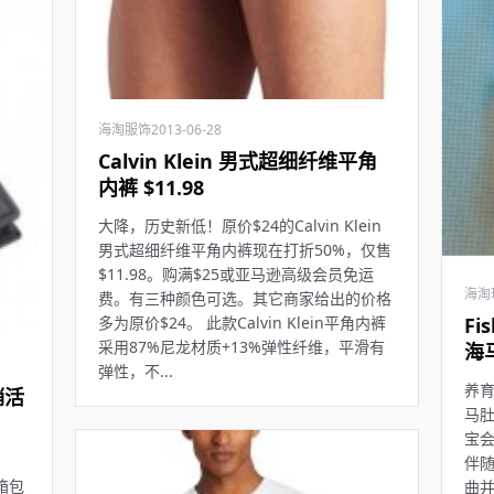
海淘服饰
2013-06-28
Calvin Klein 男式超细纤维平角
内裤 $11.98
大降，历史新低！原价$24的Calvin Klein
男式超细纤维平角内裤现在打折50%，仅售
$11.98。购满$25或亚马逊高级会员免运
海淘
费。有三种颜色可选。其它商家给出的价格
Fi
多为原价$24。 此款Calvin Klein平角内裤
采用87%尼龙材质+13%弹性纤维，平滑有
海
弹性，不...
养
销活
马
！
宝
伴
 箱包
曲