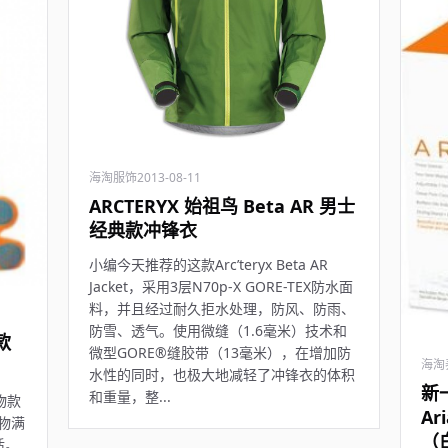
海淘服饰
2013-08-11
ARCTERYX 始祖鸟 Beta AR 男士
经典款冲锋衣
小编今天推荐的这款Arc’teryx Beta AR
Jacket，采用3层N70p-X GORE-TEX防水面
料，并且经过耐久拒水处理，防风、防雨、
防雪、透气。使用微缝（1.6毫米）技术和
款
微型GORE®缝胶带（13毫米），在增加防
海淘
水性的同时，也极大地减轻了冲锋衣的体积
新一
和重量，整...
动物款
Ar
购物满
（白
适。