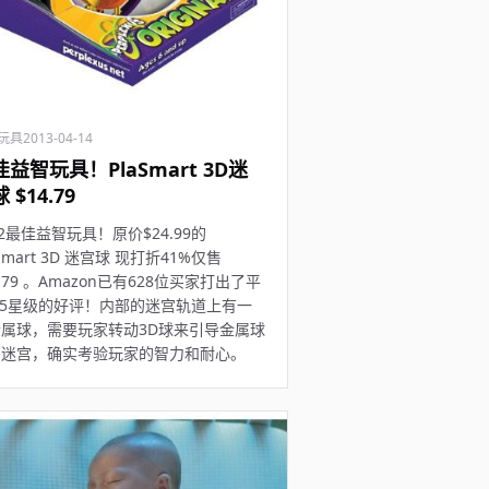
玩具
2013-04-14
益智玩具！PlaSmart 3D迷
 $14.79
12最佳益智玩具！原价$24.99的
aSmart 3D 迷宫球 现打折41%仅售
4.79 。Amazon已有628位买家打出了平
.5星级的好评！内部的迷宫轨道上有一
属球，需要玩家转动3D球来引导金属球
出迷宫，确实考验玩家的智力和耐心。