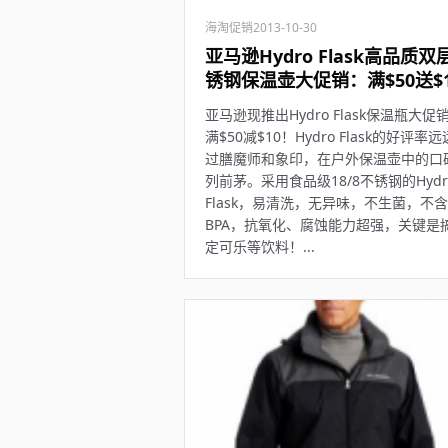
海淘促销
2013-10-30
亚马逊Hydro Flask高品质双
锈钢保温壶大促销：满$50送$1
亚马逊现推出Hydro Flask保温瓶大促
满$50减$10！Hydro Flask的好评率
过膳魔师和象印，在户外保温壶中的口
列前茅。采用食品级18/8不锈钢的Hydr
Flask，易清洗，无异味，不生菌，不含
BPA，抗氧化、腐蚀能力超强，关键是
定可乐等饮料！...